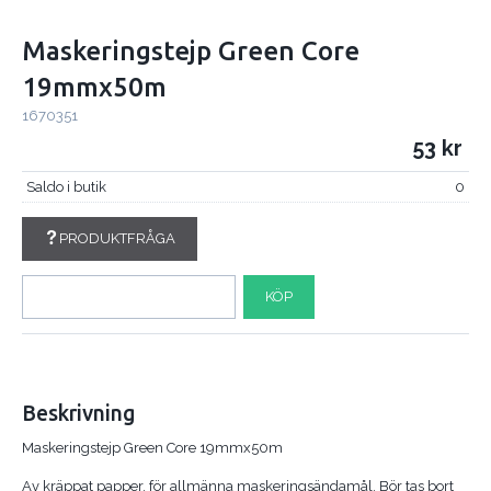
Maskeringstejp Green Core
19mmx50m
1670351
53
Saldo i butik
0
PRODUKTFRÅGA
KÖP
Beskrivning
Maskeringstejp Green Core 19mmx50m
Av kräppat papper, för allmänna maskeringsändamål. Bör tas bort