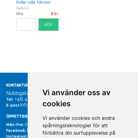
Roller rulle 100 mm
646100
Pris
6
KÖP
KONTAKTUPPGIFTER
Vi använder oss av
Nubbgatan 7, 211 24 Malmö
+46 40185561
Tel
cookies
info@bachmans.se
E-post
ÖPPETTIDER
Vi använder cookies och andra
07:00 - 16:00
spårningsteknologier för att
Mån-Fre:
facebook.com/bachmans.se
Facebook:
förbättra din surfupplevelse på
instagram.com/bachmans.se
Instagram: