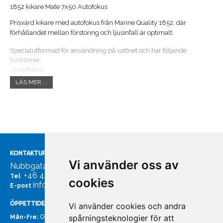
1852 kikare Mate 7x50 Autofokus
Prisvärd kikare med autofokus från Marine Quality 1852, där
förhållandet mellan förstoring och ljusinfall är optimalt.
Specialutformad för användning på vattnet och har följande
funktioner:
· Autofokus
· Förstoring/lins 7x50
LÄS MER ...
· BK-7-prisma
· Synvinkel: 7,1 (119 m V/1000 m)
· Gummiförstärkt
· Vikbara ögonmusslor - en stor fördel för glasögonanvändare
· Vattenavvisande
· Levereras med väska och rem
KONTAKTUPPGIFTER
Autofokus
Vi använder oss av
Håller automatiskt fokus.
Nubbgatan 7, 211 24 Malmö
+46 40185561
Tel
cookies
Förstoring/lins 7x50
info@bachmans.se
E-post
Bilden är sju gånger större än vad blotta ögat ser. 7x är den
rekommenderade förstoringen i en marinkikare. Den andra siffran
ÖPPETTIDER
Vi använder cookies och andra
50 anger hur stor linsens diameter är. Ju högre siffra, desto bättre
07:00 - 16:00
spårningsteknologier för att
Mån-Fre:
ljusinfall. Det är en fördel vid dåliga ljusförhållanden. För marin