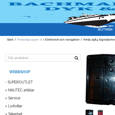
BUTIKEN
Start
/
Produktgrupper
/
> Elektronik och navigation
/
Hella 2984 Signallant
- SUPEROUTLET
> NAUTEC artiklar
> Service
> Livflottar
> Säkerhet