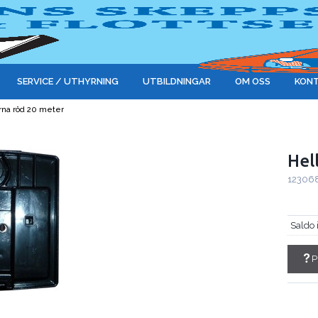
SERVICE / UTHYRNING
UTBILDNINGAR
OM OSS
KONT
erna röd 20 meter
Hel
12306
Saldo 
P