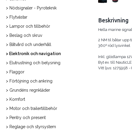
> Nödsignaler - Pyroteknik
> Flytvästar
Beskrivning
> Lampor och tillbehör
Hella marine signal
> Beslag och skruv
2 NM til båtar upp t
> Båtvård och underhåll
360º röd lysvinkel
> Elektronik och navigation
Inkl. glödlampa 12
Byt ev. till Nautic
> Elutrustning och belysning
Vitt ljus: 1275958 -
> Flaggor
> Förtöjning och ankring
> Grundéns regnkläder
> Komfort
> Motor och trailertillbehör
> Pentry och present
> Reglage och styrsystem