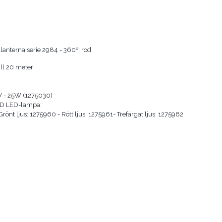
lanterna serie 2984 - 360º, röd
ill 20 meter
V - 25W (1275030)
LED LED-lampa:
 Grönt ljus: 1275960 - Rött ljus: 1275961- Trefärgat ljus: 1275962