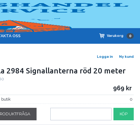
AKTA OSS
Varukorg
0
Logga in
Ny kund
la 2984 Signallanterna röd 20 meter
80
969
i butik
0
RODUKTFRÅGA
KÖP