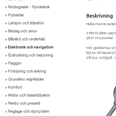
> Nödsignaler - Pyroteknik
> Flytvästar
Beskrivning
> Lampor och tillbehör
Hella marine lanter
> Beslag och skruv
2 NM til båtar upp t
360º vit lysvinkel
> Båtvård och underhåll
> Elektronik och navigation
Inkl. glödlampa 12
Byt ev. till Nautic
> Elutrustning och belysning
Vitt ljus: 1275958 -
> Flaggor
> Förtöjning och ankring
> Grundéns regnkläder
> Komfort
> Motor och trailertillbehör
> Pentry och present
> Reglage och styrsystem