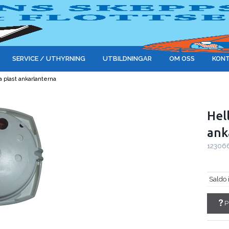
SERVICE / UTHYRNING
UTBILDNINGAR
OM OSS
KONT
a plast ankarlanterna
Hel
ank
12306
Saldo 
P