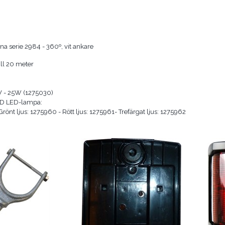
na serie 2984 - 360º, vit ankare
ill 20 meter
V - 25W (1275030)
LED LED-lampa:
 Grönt ljus: 1275960 - Rött ljus: 1275961- Trefärgat ljus: 1275962