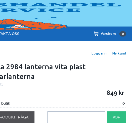
AKTA OSS
Varukorg
0
Logga in
Ny kund
la 2984 lanterna vita plast
arlanterna
61
849
i butik
0
RODUKTFRÅGA
KÖP