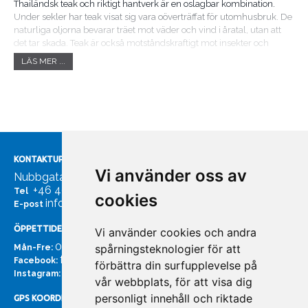
Thailändsk teak och riktigt hantverk är en oslagbar kombination.
Under sekler har teak visat sig vara oöverträffat för utomhusbruk. De
naturliga oljorna bevarar träet mot väder och vind i åratal, utan att
det tar skada. Teak är också motståndskraftigt mot insekter och
svamp.
LÄS MER ...
Varje del bearbetas och slipas före ihopsättning. Möbeln sätts ihop för
hand och passform och hantverksmässighet synas noga. Till sist
putsas ytan till en sidenmatt finish.
Bordsskivor med yta av korslimmad teakfaner. Tjocklek 22 mm,
varav 5 mm teak. FSC-godkänd teak och nåt av Sikaflex.
KONTAKTUPPGIFTER
Vi använder oss av
Nubbgatan 7, 211 24 Malmö
+46 40185561
Tel
cookies
info@bachmans.se
E-post
ÖPPETTIDER
Vi använder cookies och andra
07:00 - 16:00
spårningsteknologier för att
Mån-Fre:
facebook.com/bachmans.se
Facebook:
förbättra din surfupplevelse på
instagram.com/bachmans.se
Instagram:
vår webbplats, för att visa dig
personligt innehåll och riktade
GPS KOORDINATER