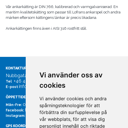
Vår ankarkätting är DIN 766, kalibrerad och varmgalvaniserad. En
maritim kvalitetskätting som passar till Lofrans ankarspel och andra
märken eftersom kättingens länkar är precis likadana.
Ankarkättingen finns även i AISI 316 rostfritt stål.
KONTAKTUPPGIFTER
Vi använder oss av
Nubbgatan 7, 211 24 Malmö
+46 40185561
Tel
cookies
info@bachmans.se
E-post
ÖPPETTIDER
Vi använder cookies och andra
07:00 - 16:00
spårningsteknologier för att
Mån-Fre:
facebook.com/bachmans.se
Facebook:
förbättra din surfupplevelse på
instagram.com/bachmans.se
Instagram:
vår webbplats, för att visa dig
personligt innehåll och riktade
GPS KOORDINATER