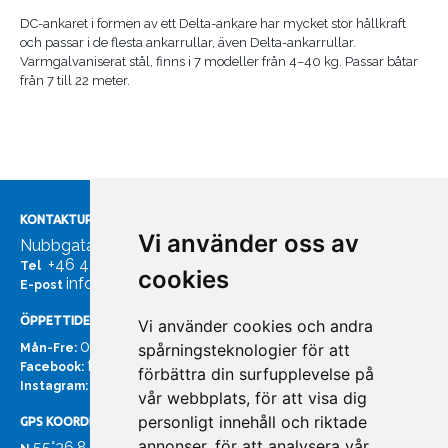
DC-ankaret i formen av ett Delta-ankare har mycket stor hållkraft
och passar i de flesta ankarrullar, även Delta-ankarrullar.
Varmgalvaniserat stål, finns i 7 modeller från 4–40 kg. Passar båtar
från 7 till 22 meter.
KONTAKTUPPGIFTER
Vi använder oss av
Nubbgatan 7, 211 24 Malmö
+46 40185561
Tel
cookies
info@bachmans.se
E-post
ÖPPETTIDER
Vi använder cookies och andra
07:00 - 16:00
spårningsteknologier för att
Mån-Fre:
facebook.com/bachmans.se
Facebook:
förbättra din surfupplevelse på
instagram.com/bachmans.se
Instagram:
vår webbplats, för att visa dig
personligt innehåll och riktade
GPS KOORDINATER
annonser, för att analysera vår
55°36.847