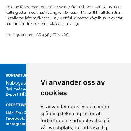
Polerad förkromad brons eller svartpläterad brons. Kan köras med
kätting eller med lina/kättingkombination. Manuell frifallsfunktion.
Installerad kättingäknare. IP67 kraftfull elmotor. Växelhus i eloxerat
aluminium. Inkl. externt relä och handtag.
Kättingstandard: ISO 4565/DIN 766
KONTAKTUPPGIFTER
Vi använder oss av
Nubbgatan 7, 211 24 Malmö
+46 40185561
Tel
cookies
info@bachmans.se
E-post
ÖPPETTIDER
Vi använder cookies och andra
07:00 - 16:00
spårningsteknologier för att
Mån-Fre:
facebook.com/bachmans.se
Facebook:
förbättra din surfupplevelse på
instagram.com/bachmans.se
Instagram:
vår webbplats, för att visa dig