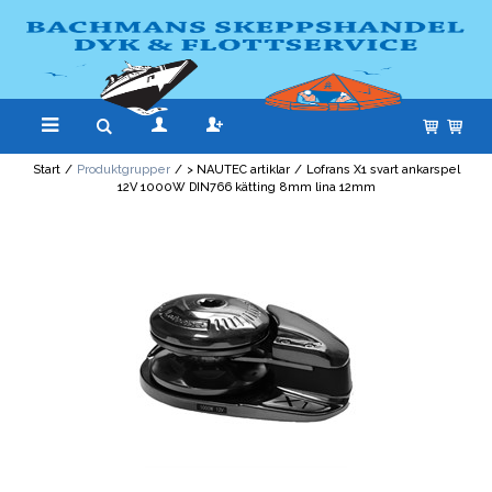
Start
/
Produktgrupper
/
> NAUTEC artiklar
/
Lofrans X1 svart ankarspel
12V 1000W DIN766 kätting 8mm lina 12mm