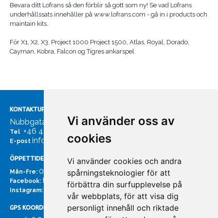
Bevara ditt Lofrans så den förblir så gott som ny! Se vad Lofrans
underhållssats innehåller på www.lofrans.com - gå in i products och
maintain kits.
För X1, X2, X3, Project 1000 Project 1500, Atlas, Royal, Dorado,
Cayman, Kobra, Falcon og Tigres ankarspel
KONTAKTUPPGIFTER
Vi använder oss av
Nubbgatan 7, 211 24 Malmö
+46 40185561
Tel
cookies
info@bachmans.se
E-post
ÖPPETTIDER
Vi använder cookies och andra
07:00 - 16:00
spårningsteknologier för att
Mån-Fre:
facebook.com/bachmans.se
Facebook:
förbättra din surfupplevelse på
instagram.com/bachmans.se
Instagram:
vår webbplats, för att visa dig
personligt innehåll och riktade
GPS KOORDINATER