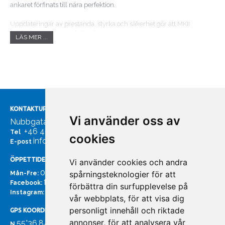
ankaret förfinats till nära perfektion.
Uppdateringar av prestanda, styrka och säkerhet gör att MKII
fulländar Rocnas modellserie!
LÄS MER ...
Rullbygeln säkerställer snabbt grepp i botten och skaftets böjkurva
får ankaret att löpa enkelt in och ut ur ankarhållaren.
KONTAKTUPPGIFTER
Vi använder oss av
Nubbgatan 7, 211 24 Malmö
+46 40185561
Tel
cookies
info@bachmans.se
E-post
ÖPPETTIDER
Vi använder cookies och andra
07:00 - 16:00
spårningsteknologier för att
Mån-Fre:
facebook.com/bachmans.se
Facebook:
förbättra din surfupplevelse på
instagram.com/bachmans.se
Instagram:
vår webbplats, för att visa dig
personligt innehåll och riktade
GPS KOORDINATER
annonser, för att analysera vår
55°36.847
N