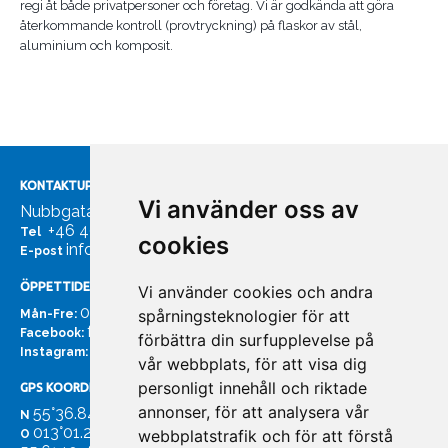
regi åt både privatpersoner och företag. Vi är godkända att göra
återkommande kontroll (provtryckning) på flaskor av stål,
aluminium och komposit.
KONTAKTUPPGIFTER
Vi använder oss av
Nubbgatan 7, 211 24 Malmö
+46 40185561
Tel
cookies
info@bachmans.se
E-post
ÖPPETTIDER
Vi använder cookies och andra
07:00 - 16:00
spårningsteknologier för att
Mån-Fre:
facebook.com/bachmans.se
Facebook:
förbättra din surfupplevelse på
instagram.com/bachmans.se
Instagram:
vår webbplats, för att visa dig
personligt innehåll och riktade
GPS KOORDINATER
annonser, för att analysera vår
55°36.847
N
013°01.255'
webbplatstrafik och för att förstå
O