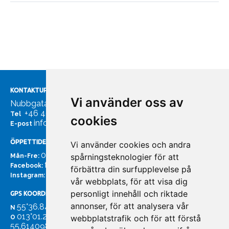
KONTAKTUPPGIFTER
Vi använder oss av
Nubbgatan 7, 211 24 Malmö
+46 40185561
Tel
cookies
info@bachmans.se
E-post
ÖPPETTIDER
Vi använder cookies och andra
07:00 - 16:00
spårningsteknologier för att
Mån-Fre:
facebook.com/bachmans.se
Facebook:
förbättra din surfupplevelse på
instagram.com/bachmans.se
Instagram:
vår webbplats, för att visa dig
personligt innehåll och riktade
GPS KOORDINATER
annonser, för att analysera vår
55°36.847
N
013°01.255'
webbplatstrafik och för att förstå
O
55.614098. 13.020931'