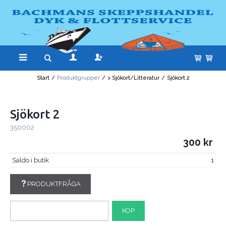
Start
/
Produktgrupper
/
> Sjökort/Litteratur
/
Sjökort 2
Sjökort 2
350002
300
Saldo i butik
1
PRODUKTFRÅGA
KÖP