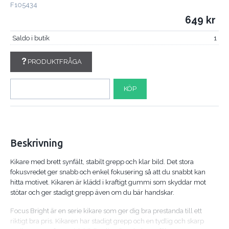
F105434
649
Saldo i butik
1
PRODUKTFRÅGA
KÖP
Beskrivning
Kikare med brett synfält, stabilt grepp och klar bild. Det stora
fokusvredet ger snabb och enkel fokusering så att du snabbt kan
hitta motivet. Kikaren är klädd i kraftigt gummi som skyddar mot
stötar och ger stadigt grepp även om du bär handskar.
Focus Bright är en serie kikare som ger dig bra prestanda till ett
riktigt bra pris. Kikaren har stadigt grepp och en tydlig och skarp