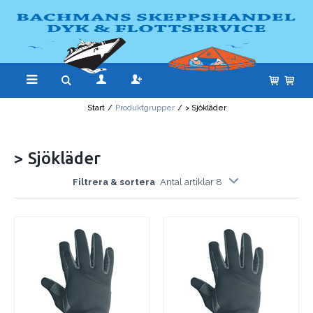
Start
/
Produktgrupper
/
> Sjökläder
> Sjökläder
Filtrera & sortera
Antal artiklar 8