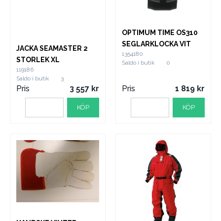
OPTIMUM TIME OS310
SEGLARKLOCKA VIT
JACKA SEAMASTER 2
1354180
STORLEK XL
Saldo i butik
0
119186
Saldo i butik
3
Pris
3 557
Pris
1 819
KÖP
KÖP