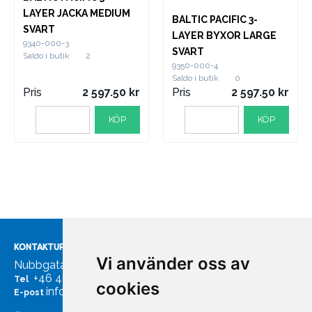
LAYER JACKA MEDIUM
BALTIC PACIFIC 3-
SVART
LAYER BYXOR LARGE
9340-000-3
SVART
Saldo i butik
2
9350-000-4
Saldo i butik
0
Pris
2 597.50
Pris
2 597.50
KÖP
KÖP
KONTAKTUPPGIFTER
Vi använder oss av
Nubbgatan 7, 211 24 Malmö
+46 40185561
Tel
cookies
info@bachmans.se
E-post