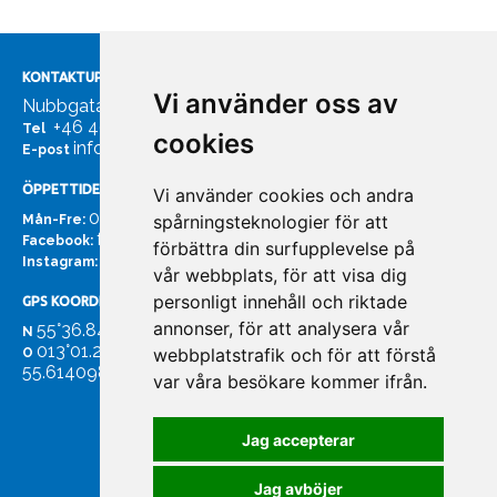
kristallklar akryl.. Längd 300mm. Tjocklek 3mm.
KONTAKTUPPGIFTER
Vi använder oss av
Nubbgatan 7, 211 24 Malmö
+46 40185561
Tel
cookies
info@bachmans.se
E-post
ÖPPETTIDER
Vi använder cookies och andra
07:00 - 16:00
spårningsteknologier för att
Mån-Fre:
facebook.com/bachmans.se
Facebook:
förbättra din surfupplevelse på
instagram.com/bachmans.se
Instagram:
vår webbplats, för att visa dig
personligt innehåll och riktade
GPS KOORDINATER
annonser, för att analysera vår
55°36.847
N
013°01.255'
webbplatstrafik och för att förstå
O
55.614098. 13.020931'
var våra besökare kommer ifrån.
Jag accepterar
Jag avböjer