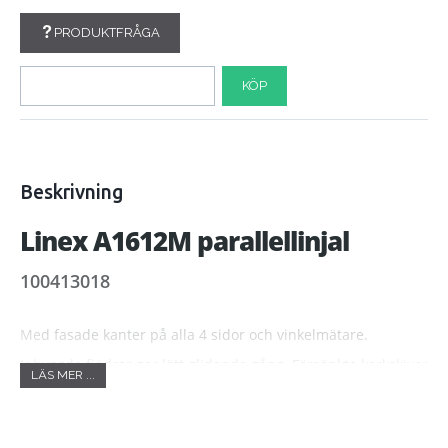
PRODUKTFRÅGA
KÖP
Beskrivning
Linex A1612M parallellinjal
100413018
Med fasade kanter på alla 4 sidor och vinkelmätare.
Inbyggda fjädrar ger lätt glidande gång. Försänkta korkskivor
LÄS MER ...
på undersidan hindrar linjalen från att glida. Indelning
360°. Armar av aluminium och beslag av plast. Material: