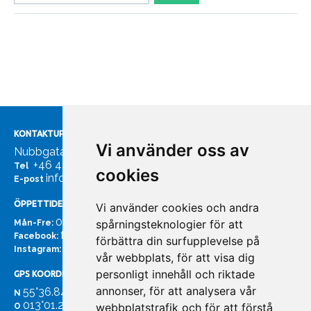
KONTAKTUPPGIFTER
Vi använder oss av
Nubbgatan 7, 211 24 Malmö
+46 40185561
Tel
cookies
info@bachmans.se
E-post
ÖPPETTIDER
Vi använder cookies och andra
07:00 - 16:00
spårningsteknologier för att
Mån-Fre:
facebook.com/bachmans.se
Facebook:
förbättra din surfupplevelse på
instagram.com/bachmans.se
Instagram:
vår webbplats, för att visa dig
personligt innehåll och riktade
GPS KOORDINATER
annonser, för att analysera vår
55°36.847
N
013°01.255'
webbplatstrafik och för att förstå
O