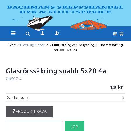
Start
/
Produktgrupper
/
> Elutrustning och belysning
/
Glasrörssäkring
snabb 5x20 4a
Glasrörssäkring snabb 5x20 4a
66507-4
12
Saldo i butik
8
PRODUKTFRÅGA
KÖP