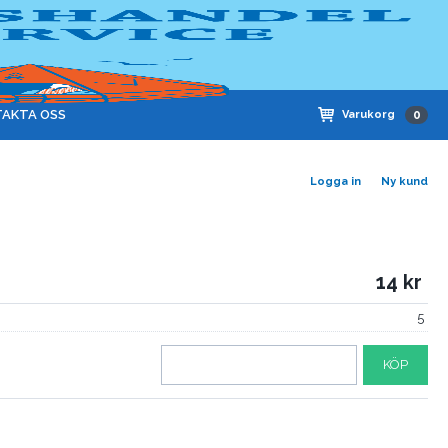
AKTA OSS
Varukorg
0
Logga in
Ny kund
14
5
KÖP