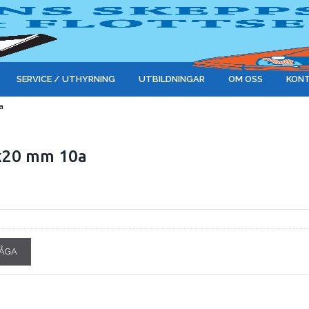
SERVICE / UTHYRNING
UTBILDNINGAR
OM OSS
KONT
a
x20 mm 10a
ÅGA