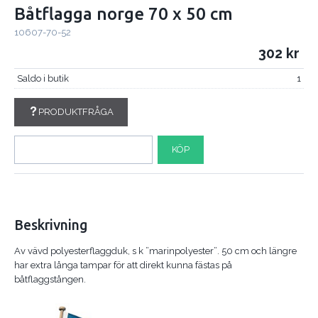
Båtflagga norge 70 x 50 cm
10607-70-52
302
Saldo i butik
1
PRODUKTFRÅGA
KÖP
Beskrivning
Av vävd polyesterflaggduk, s k ”marinpolyester”. 50 cm och längre
har extra långa tampar för att direkt kunna fästas på
båtflaggstången.