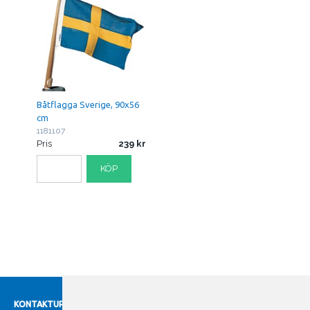
Båtflagga Sverige, 90x56
cm
1181107
Pris
239
KÖP
KONTAKTUPPGIFTER