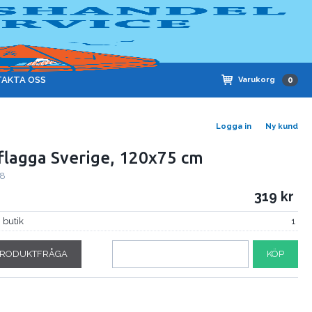
AKTA OSS
Varukorg
0
Logga in
Ny kund
flagga Sverige, 120x75 cm
08
319
i butik
1
RODUKTFRÅGA
KÖP