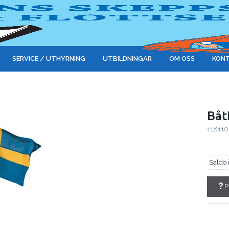
SERVICE / UTHYRNING
UTBILDNINGAR
OM OSS
KONT
Båt
11811
Saldo 
P