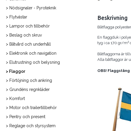
> Nödsignaler - Pyroteknik
> Flytvästar
Beskrivning
> Lampor och tillbehör
Båtflagga polyeste
> Beslag och skruv
En flaggduk i polye
tyg i ca 170 gr/m² 
> Båtvård och underhåll
> Elektronik och navigation
Båtflaggorna är til
Alla båtflaggor är 
> Elutrustning och belysning
OBS! Flaggstång 
> Flaggor
> Förtöjning och ankring
> Grundéns regnkläder
> Komfort
> Motor och trailertillbehör
> Pentry och present
> Reglage och styrsystem