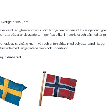
r Sverige, 120x75 cm
ster vävd i en glesare struktur som får hjälp av vinden att blåsa igenom tyget
och alla trådar är skruvade som ger flexibilitet i materialet och därmed längr
lverkade av stryktålig marin väv och är förstärkta med polyesterband i flaggr
utrustade med långa flätade över- och underlinor.
ej inkluderad