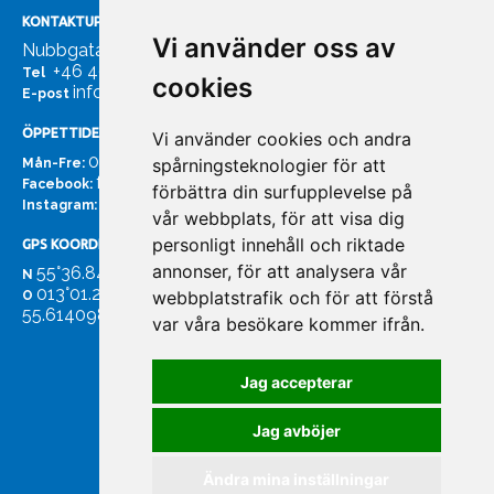
KONTAKTUPPGIFTER
Vi använder oss av
Nubbgatan 7, 211 24 Malmö
+46 40185561
Tel
cookies
info@bachmans.se
E-post
ÖPPETTIDER
Vi använder cookies och andra
07:00 - 16:00
spårningsteknologier för att
Mån-Fre:
facebook.com/bachmans.se
Facebook:
förbättra din surfupplevelse på
instagram.com/bachmans.se
Instagram:
vår webbplats, för att visa dig
personligt innehåll och riktade
GPS KOORDINATER
annonser, för att analysera vår
55°36.847
N
013°01.255'
webbplatstrafik och för att förstå
O
55.614098. 13.020931'
var våra besökare kommer ifrån.
Jag accepterar
Jag avböjer
Ändra mina inställningar