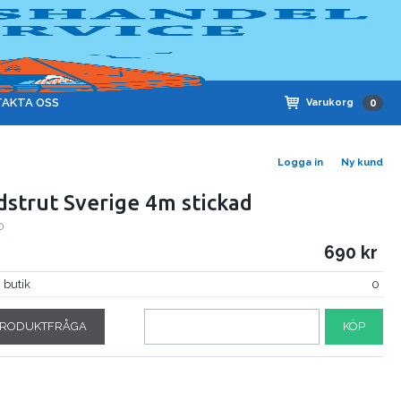
AKTA OSS
Varukorg
0
Logga in
Ny kund
dstrut Sverige 4m stickad
0
690
i butik
0
RODUKTFRÅGA
KÖP