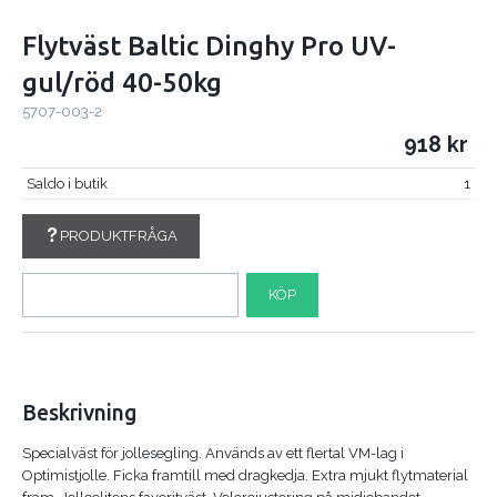
Flytväst Baltic Dinghy Pro UV-
gul/röd 40-50kg
5707-003-2
918
Saldo i butik
1
PRODUKTFRÅGA
KÖP
Beskrivning
Specialväst för jollesegling. Används av ett flertal VM-lag i
Optimistjolle. Ficka framtill med dragkedja. Extra mjukt flytmaterial