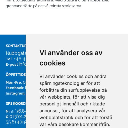
fram. Jolleelitens favoritväst. Velcrojustering på midjebandet,
grenbandsfäste på de två minsta storlekarna.
KONTAKTUPPGIFTER
Vi använder oss av
Nubbgatan 7, 211 24 Malmö
+46 40185561
Tel
cookies
info@bachmans.se
E-post
ÖPPETTIDER
Vi använder cookies och andra
07:00 - 16:00
spårningsteknologier för att
Mån-Fre:
facebook.com/bachmans.se
Facebook:
förbättra din surfupplevelse på
instagram.com/bachmans.se
Instagram:
vår webbplats, för att visa dig
personligt innehåll och riktade
GPS KOORDINATER
annonser, för att analysera vår
55°36.847
N
013°01.255'
webbplatstrafik och för att förstå
O
55.614098. 13.020931'
var våra besökare kommer ifrån.