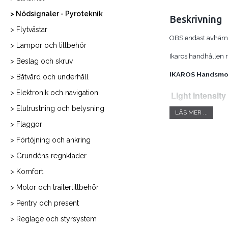
> Nödsignaler - Pyroteknik
Beskrivning
> Flytvästar
OBS endast avhämtn
> Lampor och tillbehör
Ikaros handhållen 
> Beslag och skruv
IKAROS Handsmo
> Båtvård och underhåll
> Elektronik och navigation
Light intensity
Burning durat
> Elutrustning och belysning
LÄS MER ...
Smoke time
> Flaggor
Dimensions
> Förtöjning och ankring
Weight
> Grundéns regnkläder
Ref. no.
> Komfort
> Motor och trailertillbehör
> Pentry och present
> Reglage och styrsystem