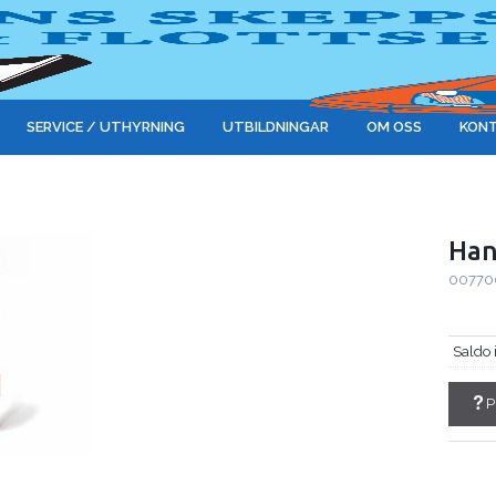
SERVICE / UTHYRNING
UTBILDNINGAR
OM OSS
KONT
Han
00770
Saldo 
P