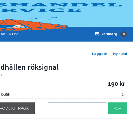
AKTA OSS
Varukorg
0
Logga in
Ny kund
dhållen röksignal
0
190
i butik
14
RODUKTFRÅGA
KÖP