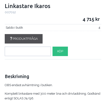
Linkastare Ikaros
007012
4 715
Saldo i butik
4
PRODUKTFRÅGA
KÖP
Beskrivning
OBS endast avhämtning i butiken.
Komplett linkastare med 300 meter lina och drivladdning. Godkänd
enligt SOLAS 74/96.