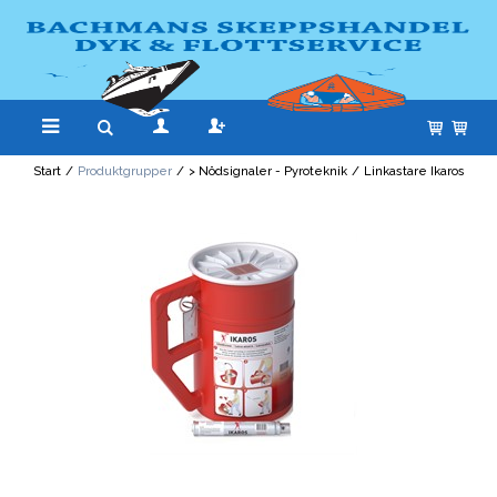
Start
/
Produktgrupper
/
> Nödsignaler - Pyroteknik
/
Linkastare Ikaros