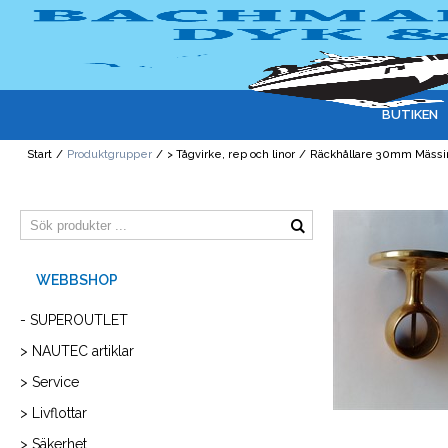
BUTIKEN
Start
/
Produktgrupper
/
> Tågvirke, rep och linor
/
Räckhållare 30mm Mässi
- SUPEROUTLET
> NAUTEC artiklar
> Service
> Livflottar
> Säkerhet