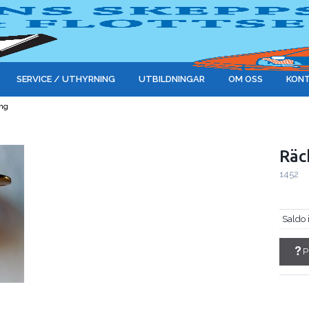
SERVICE / UTHYRNING
UTBILDNINGAR
OM OSS
KONT
ng
Räc
1452
Saldo 
P