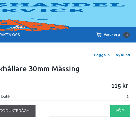
AKTA OSS
Varukorg
0
Logga in
Ny kund
khållare 30mm Mässing
115
i butik
2
RODUKTFRÅGA
KÖP