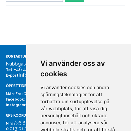
KONTAKTUPPGIFTER
Vi använder oss av
Nubbgatan 7, 211 24 Malmö
+46 40185561
Tel
cookies
info@bachmans.se
E-post
ÖPPETTIDER
Vi använder cookies och andra
07:00 - 16:00
spårningsteknologier för att
Mån-Fre:
facebook.com/bachmans.se
Facebook:
förbättra din surfupplevelse på
instagram.com/bachmans.se
Instagram:
vår webbplats, för att visa dig
personligt innehåll och riktade
GPS KOORDINATER
annonser, för att analysera vår
55°36.847
N
013°01.255'
webbplatstrafik och för att förstå
O