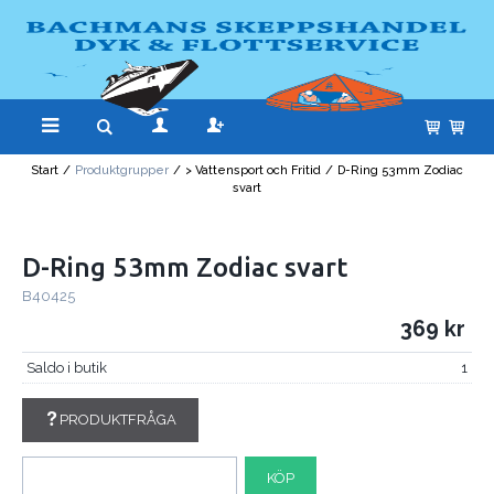
Start
/
Produktgrupper
/
> Vattensport och Fritid
/
D-Ring 53mm Zodiac
svart
D-Ring 53mm Zodiac svart
B40425
369
Saldo i butik
1
PRODUKTFRÅGA
KÖP