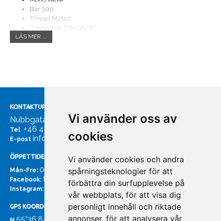
Bar 300
Thread M25x2
Connection DIN G5/8"
LÄS MER ...
Rubber handwheel
Nitrox clean
Tillverkare San-o-Sub
dykventil, dykkran
KONTAKTUPPGIFTER
Vi använder oss av
Nubbgatan 7, 211 24 Malmö
+46 40185561
Tel
cookies
info@bachmans.se
E-post
ÖPPETTIDER
Vi använder cookies och andra
07:00 - 16:00
spårningsteknologier för att
Mån-Fre:
facebook.com/bachmans.se
Facebook:
förbättra din surfupplevelse på
instagram.com/bachmans.se
Instagram:
vår webbplats, för att visa dig
personligt innehåll och riktade
GPS KOORDINATER
annonser, för att analysera vår
55°36.847
N