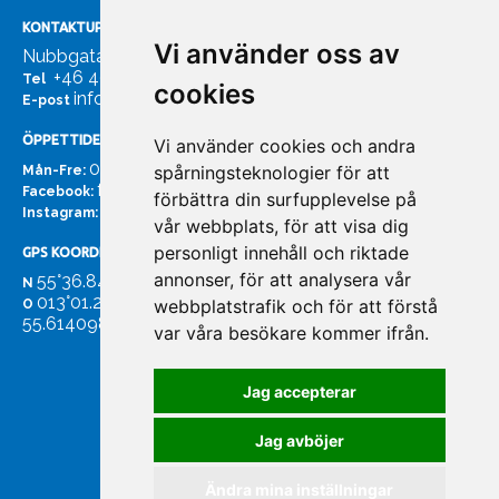
KONTAKTUPPGIFTER
Vi använder oss av
Nubbgatan 7, 211 24 Malmö
+46 40185561
Tel
cookies
info@bachmans.se
E-post
ÖPPETTIDER
Vi använder cookies och andra
07:00 - 16:00
spårningsteknologier för att
Mån-Fre:
facebook.com/bachmans.se
Facebook:
förbättra din surfupplevelse på
instagram.com/bachmans.se
Instagram:
vår webbplats, för att visa dig
personligt innehåll och riktade
GPS KOORDINATER
annonser, för att analysera vår
55°36.847
N
013°01.255'
webbplatstrafik och för att förstå
O
55.614098. 13.020931'
var våra besökare kommer ifrån.
Jag accepterar
Jag avböjer
Ändra mina inställningar