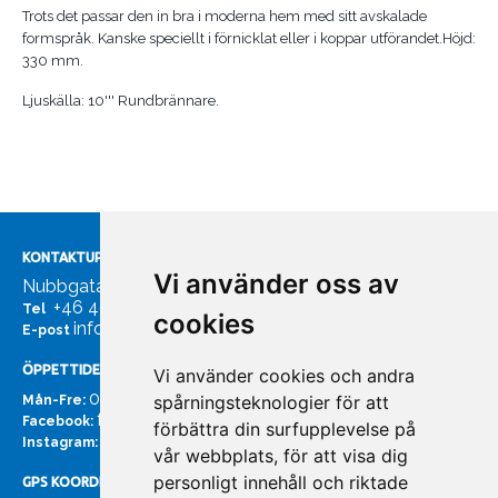
Trots det passar den in bra i moderna hem med sitt avskalade
formspråk. Kanske speciellt i förnicklat eller i koppar utförandet.Höjd:
330 mm.
Ljuskälla: 10''' Rundbrännare.
KONTAKTUPPGIFTER
Vi använder oss av
Nubbgatan 7, 211 24 Malmö
+46 40185561
Tel
cookies
info@bachmans.se
E-post
ÖPPETTIDER
Vi använder cookies och andra
07:00 - 16:00
spårningsteknologier för att
Mån-Fre:
facebook.com/bachmans.se
Facebook:
förbättra din surfupplevelse på
instagram.com/bachmans.se
Instagram:
vår webbplats, för att visa dig
personligt innehåll och riktade
GPS KOORDINATER