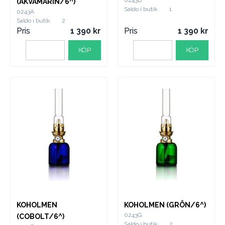
(AKVAMARIN/6^)
Saldo i butik
1
0243A
Saldo i butik
2
Pris
1 390
Pris
1 390
KÖP
KÖP
KOHOLMEN
KOHOLMEN (GRÖN/6^)
0243G
(COBOLT/6^)
Saldo i butik
2