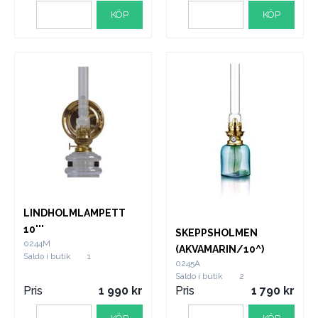
KÖP
KÖP
LINDHOLMLAMPETT
10'''
SKEPPSHOLMEN
0244M
(AKVAMARIN/10^)
Saldo i butik
1
0245A
Saldo i butik
2
Pris
1 990
Pris
1 790