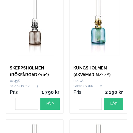
SKEPPSHOLMEN
KUNGSHOLMEN
(RÖKFÄRGAD/10^)
(AKVAMARIN/14^)
0245S
0247A
Saldo i butik
3
Saldo i butik
2
Pris
1 790
Pris
2 190
KÖP
KÖP