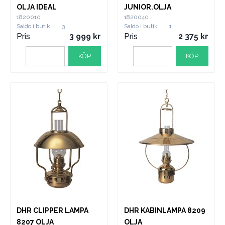
OLJA IDEAL
JUNIOR.OLJA
1820010
1820040
Saldo i butik
3
Saldo i butik
1
Pris
3 999
Pris
2 375
KÖP
KÖP
DHR CLIPPER LAMPA
DHR KABINLAMPA 8209
8207 OLJA
OLJA