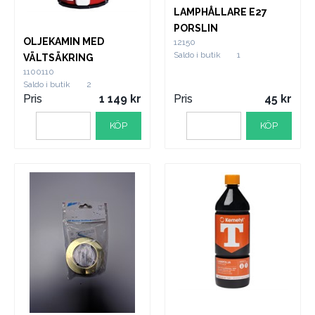
LAMPHÅLLARE E27
PORSLIN
OLJEKAMIN MED
12150
Saldo i butik
1
VÄLTSÄKRING
1100110
Saldo i butik
2
Pris
1 149
Pris
45
KÖP
KÖP