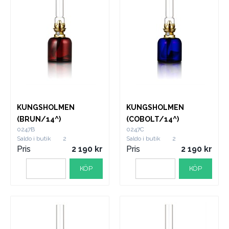
KUNGSHOLMEN
KUNGSHOLMEN
(BRUN/14^)
(COBOLT/14^)
0247B
0247C
Saldo i butik
2
Saldo i butik
2
Pris
2 190
Pris
2 190
KÖP
KÖP