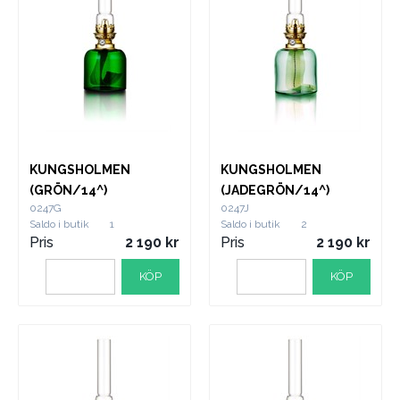
KUNGSHOLMEN
KUNGSHOLMEN
(GRÖN/14^)
(JADEGRÖN/14^)
0247G
0247J
Saldo i butik
1
Saldo i butik
2
Pris
2 190
Pris
2 190
KÖP
KÖP