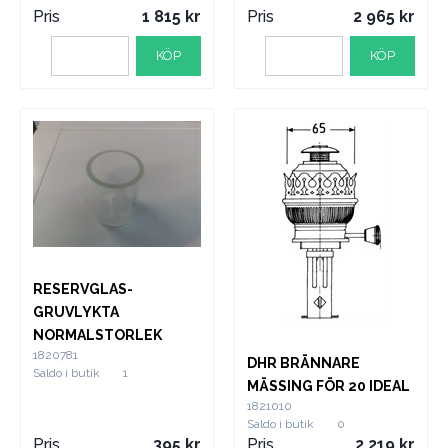
Pris
1 815
Pris
2 965
KÖP
KÖP
RESERVGLAS-
GRUVLYKTA
NORMALSTORLEK
1820781
DHR BRÄNNARE
Saldo i butik
1
MÄSSING FÖR 20 IDEAL
1821010
Saldo i butik
0
Pris
395
Pris
2 219