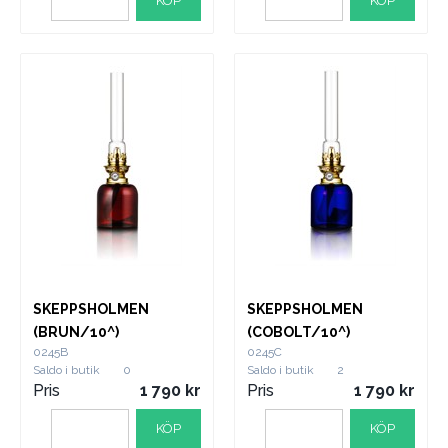
KÖP
KÖP
SKEPPSHOLMEN
SKEPPSHOLMEN
(BRUN/10^)
(COBOLT/10^)
0245B
0245C
Saldo i butik
0
Saldo i butik
2
Pris
1 790
Pris
1 790
KÖP
KÖP