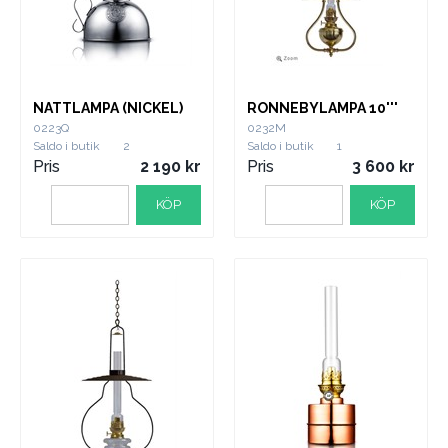
NATTLAMPA (NICKEL)
RONNEBYLAMPA 10'''
0223Q
0232M
Saldo i butik
2
Saldo i butik
1
Pris
2 190
Pris
3 600
KÖP
KÖP