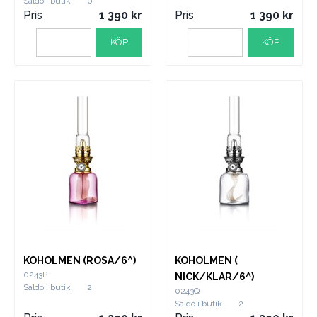
Saldo i butik
0
Pris
1 390
Pris
1 390
KÖP
KÖP
KOHOLMEN (ROSA/6^)
KOHOLMEN (
0243P
NICK/KLAR/6^)
Saldo i butik
2
0243Q
Saldo i butik
2