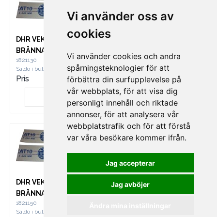
Vi använder oss av
cookies
DHR VEKE FÖR
DHR VEKE FÖR
BRÄNNARE 10, 2ST
BRÄNNARE 6, 2ST
Vi använder cookies och andra
1821130
1821140
spårningsteknologier för att
Saldo i butik
0
Saldo i butik
0
Pris
230
Pris
170
förbättra din surfupplevelse på
vår webbplats, för att visa dig
KÖP
KÖP
personligt innehåll och riktade
annonser, för att analysera vår
webbplatstrafik och för att förstå
var våra besökare kommer ifrån.
Jag accepterar
DHR VEKE RUND FÖR
DHR VEKE FÖR
Jag avböjer
BRÄNNARE 5, 4ST
BRÄNNARE 1, 2ST
1821150
1821160
Ändra mina inställningar
Saldo i butik
1
Saldo i butik
0