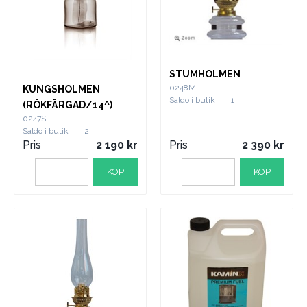
STUMHOLMEN
0248M
KUNGSHOLMEN
Saldo i butik
1
(RÖKFÄRGAD/14^)
0247S
Saldo i butik
2
Pris
2 190
Pris
2 390
KÖP
KÖP