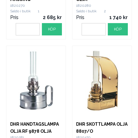
1820270
1820280
Saldo i butik
1
Saldo i butik
2
Pris
2 685
Pris
1 740
KÖP
KÖP
DHR HANDTAGSLAMPA
DHR SKOTTLAMPA OLJA
OLJA RF 9878 OLJA
8807/O
1820281
1820370