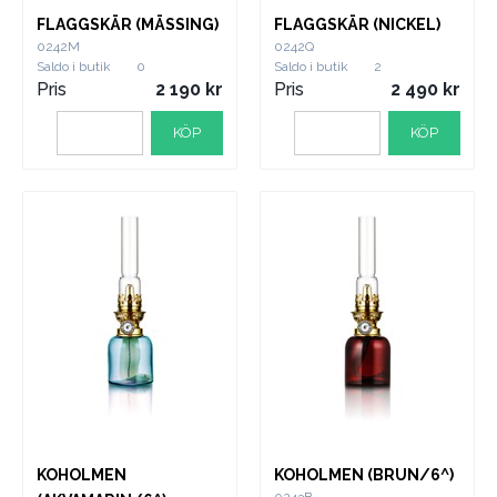
FLAGGSKÄR (MÄSSING)
FLAGGSKÄR (NICKEL)
0242M
0242Q
Saldo i butik
0
Saldo i butik
2
Pris
2 190
Pris
2 490
KÖP
KÖP
KOHOLMEN
KOHOLMEN (BRUN/6^)
0243B