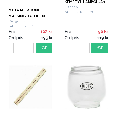
KEMETYL LAMPOLJA 1L
1820000
META ALLROUND
Saldo i butik
123
MÄSSING HALOGEN
16505-0012
Saldo i butik
1
Pris
127
Pris
90
Ord.pris
195
Ord.pris
119
KÖP
KÖP