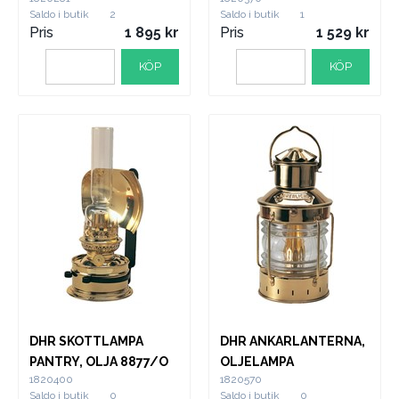
Saldo i butik
2
Saldo i butik
1
Pris
1 895
Pris
1 529
KÖP
KÖP
DHR SKOTTLAMPA
DHR ANKARLANTERNA,
PANTRY, OLJA 8877/O
OLJELAMPA
1820400
1820570
Saldo i butik
0
Saldo i butik
0