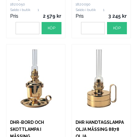
1820050
1820090
Saldo i butik
1
Saldo i butik
1
Pris
2 579
Pris
3 245
KÖP
KÖP
DHR-BORD OCH
DHR HANDTAGSLAMPA
SKOTTLAMPA I
OLJA MÄSSING 8878
MÄSSING
OLJA