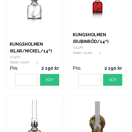
KUNGSHOLMEN
(RUBINRÖD/14^)
KUNGSHOLMEN
0247R
(KLAR/NICKEL/14^)
Saldo i butik
2
0247Q
Saldo i butik
2
Pris
2 190
Pris
2 190
KÖP
KÖP