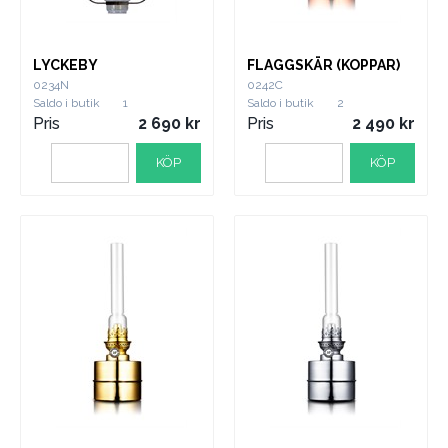
LYCKEBY
FLAGGSKÄR (KOPPAR)
0234N
0242C
Saldo i butik
1
Saldo i butik
2
Pris
2 690
Pris
2 490
KÖP
KÖP