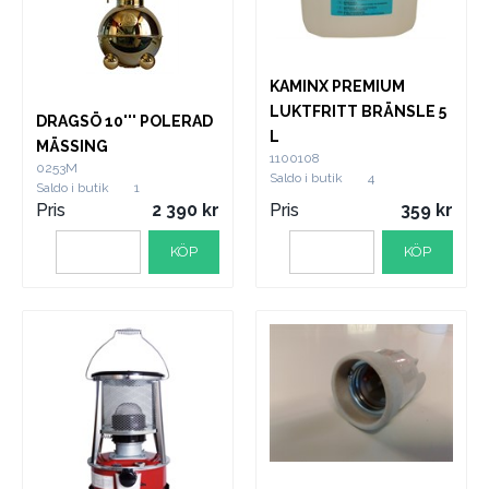
KAMINX PREMIUM
LUKTFRITT BRÄNSLE 5
DRAGSÖ 10''' POLERAD
L
MÄSSING
1100108
0253M
Saldo i butik
4
Saldo i butik
1
Pris
2 390
Pris
359
KÖP
KÖP