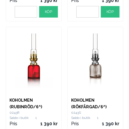
Pris
1 390
Pris
1 390
KÖP
KÖP
KOHOLMEN
KOHOLMEN
(RUBINRÖD/6^)
(RÖKFÄRGAD/6^)
0243R
0243S
Saldo i butik
1
Saldo i butik
1
Pris
1 390
Pris
1 390