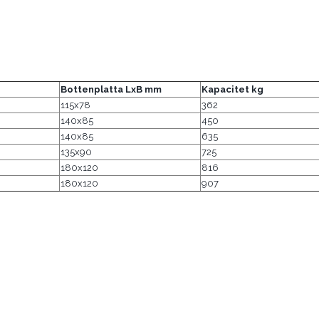
Bottenplatta LxB mm
Kapacitet kg
115x78
362
140x85
450
140x85
635
135x90
725
180x120
816
180x120
907