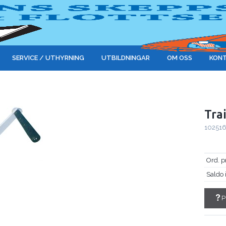
SERVICE / UTHYRNING
UTBILDNINGAR
OM OSS
KONT
Tra
10251
Ord. p
Saldo 
P