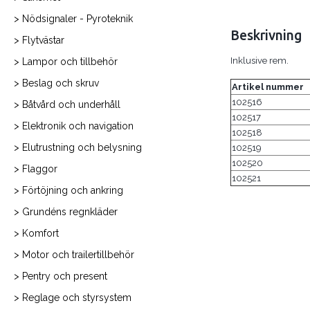
> Nödsignaler - Pyroteknik
Beskrivning
> Flytvästar
Inklusive rem.
> Lampor och tillbehör
> Beslag och skruv
Artikel nummer
102516
> Båtvård och underhåll
102517
> Elektronik och navigation
102518
> Elutrustning och belysning
102519
102520
> Flaggor
102521
> Förtöjning och ankring
> Grundéns regnkläder
> Komfort
> Motor och trailertillbehör
> Pentry och present
> Reglage och styrsystem