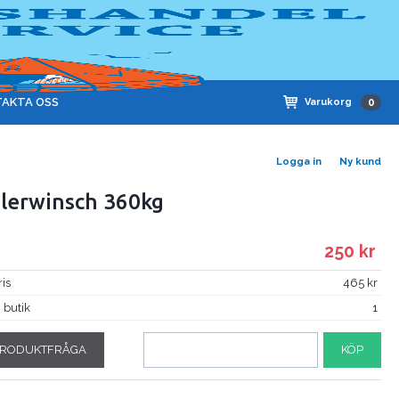
AKTA OSS
Varukorg
0
Logga in
Ny kund
ilerwinsch 360kg
6
250
ris
465
i butik
1
RODUKTFRÅGA
KÖP